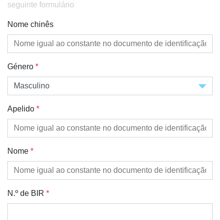
seguinte formulário
Nome chinês
Género
*
Apelido
*
Nome
*
N.º de BIR
*