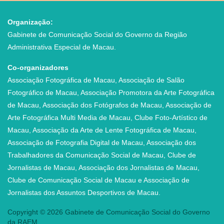
identificar as áreas que podem ser melhoradas.
A informação pessoal, incluindo o nome
Organização:
completo, número do documento de
Gabinete de Comunicação Social do Governo da Região
identificação, número de telefone e endereço
Administrativa Especial de Macau.
electrónico, etc., é fornecida voluntariamente e
usada apenas para efeito de aquisição do
Co-organizadores
direito de uso. Além disso, as fotografias
Associação Fotográfica de Macau, Associação de Salão
adoptadas estarão disponíveis na página
Fotográfico de Macau, Associação Promotora da Arte Fotográfica
electrónica, ou podem servir para fins de
de Macau, Associação dos Fotógrafos de Macau, Associação de
publicação e promoção, com os nomes dos
Arte Fotográfica Multi Media de Macau, Clube Foto-Artístico de
autores, para que todos os interessados
Macau, Associação da Arte de Lente Fotográfica de Macau,
possam conhecer os trabalhos e partilhar a
Associação de Fotografia Digital de Macau, Associação dos
alegria dos vencedores. Nenhuns dados
Trabalhadores da Comunicação Social de Macau, Clube de
pessoais serão fornecidos a terceiros, excepto
Jornalistas de Macau, Associação dos Jornalistas de Macau,
para o efeito supracitado.
Clube de Comunicação Social de Macau e Associação de
As informações pessoais podem ser reveladas
Jornalistas dos Assuntos Desportivos de Macau.
nas seguintes situações:
Copyright © 2026 Gabinete de Comunicação Social do Governo
Cumprir o estabelecido na nossa página
da RAEM