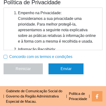
Política de Privacidade
Empenho na Privacidade:
Consideramos a sua privacidade uma
prioridade. Para melhor protegê-la,
apresentamos a seguinte nota explicativa
sobre as práticas relativas à informação online
e à forma com a mesma é recolhida e usada.
Informação Recolhida:
Quando visitar a nossa página electrónica,
Concordo com os termos e condições
serão identificadas e recolhidas
automaticamente algumas informações
Reiniciar
Enviar
pessoais. Os dados são agregados de forma
colectiva, podendo incluir o tipo de browser e o
sistema operativo a utilizar, nomeadamente as
páginas que visitou e como chegou ao nosso
Gabinete de Comunicação Social do
Política de
site. Esta informação é usada de forma a
Governo da Região Administrativa
Privacidade
proporcionar mais qualidade ao utilizador e
Especial de Macau.